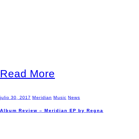
progresivo de Barcelona. Du
estrenará su primer LP larg
honesto y conciso donde la 
facetas de su ADN, así com
aprendido durante la puest
Read More
julio 30, 2017
Meridian
Music
News
Album Review – Meridian EP by Regna
WORLD PROG-NATION [USA] 