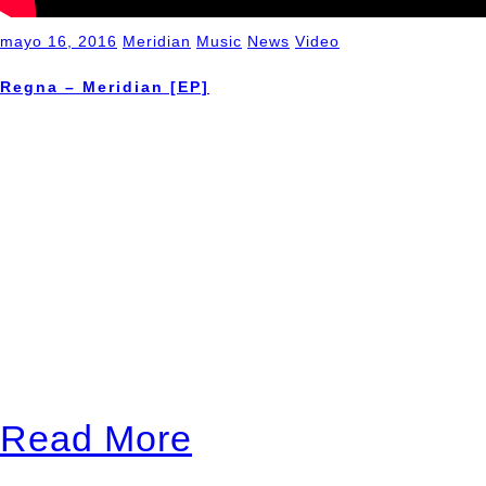
mayo 16, 2016
Meridian
Music
News
Video
Regna – Meridian [EP]
THE PROGRESSIVE ASPECT [
year, Spanish sextet Regna 
EP, Meridian, and since the
the prog radar – a shame real
would certainly delight thos
prog, which occasionally en
Read More