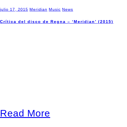
julio 17, 2015
Meridian
Music
News
Crítica del disco de Regna – ‘Meridian’ (2015)
PORTAL ESQUIZOFRENIA [S
crítica, que conste, intenta
no es con un sonido sucio, 
de guitarras, casi distorsio
enloquecida. Y digo esto p
cuenta de su auténtico pote
Read More