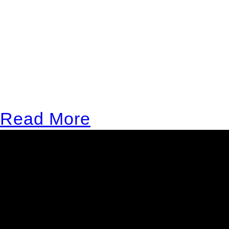
progressive rock landscape 
different bands around the
why this genre still has ma
among some young audiences
demanding musical tastes, 
Read More