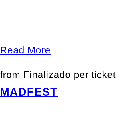
September 21, 2013 / 12:00
Concierto homenaje que se 
al músico británico Jonatha
Read More
from
Finalizado
per ticket
MADFEST
May 23, 2014 / 12:00 am / S
Concierto con la mejor con 