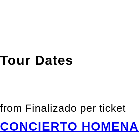
Miquel González: Keyboard
Marc Illa: Vocals
Eric Lavado: Drums
Xavier Martínez: Guitar
Tour Dates
from
Finalizado
per ticket
CONCIERTO HOMENA