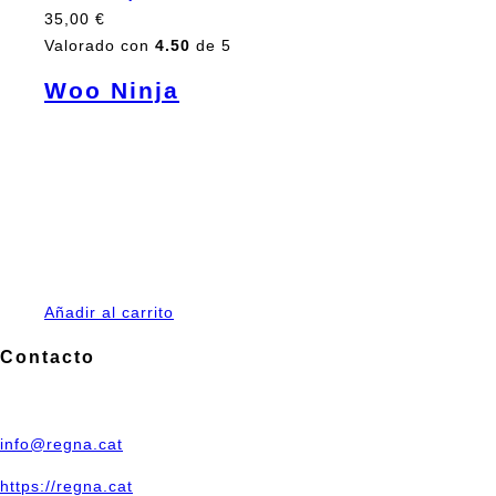
35,00
€
Valorado con
4.50
de 5
Woo Ninja
Pellentesque habitant morbi tristique senectus et netus
et malesuada fames ac turpis egestas. Vestibulum
tortor quam, feugiat vitae, ultricies eget, tempor sit
amet, ante. Donec eu libero sit amet quam egestas
semper. Aenean ultricies mi vitae est. Mauris placerat
eleifend leo.
Añadir al carrito
Contacto
Sant Boi de Llobregat
info@regna.cat
https://regna.cat