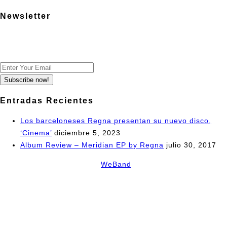
Newsletter
Subscribe to our mailing list to receive new updates and
special offers:
Subscribe now!
Entradas Recientes
Los barceloneses Regna presentan su nuevo disco,
‘Cinema’
diciembre 5, 2023
Album Review – Meridian EP by Regna
julio 30, 2017
© Copyright
2026
Made by
WeBand