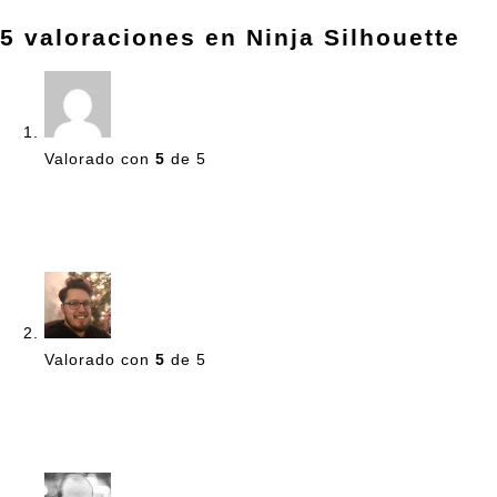
5 valoraciones en
Ninja Silhouette
Valorado con
5
de 5
student
–
junio 7, 2013
Perfect Hoodie for a Ninja!
Valorado con
5
de 5
Coen Jacobs
–
junio 7, 2013
I have lots of hoodies, but none is as cool as this one!