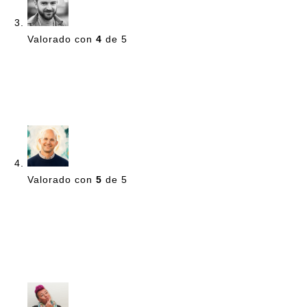
Valorado con
4
de 5
Dan
–
junio 7, 2013
I love hoodies, and ninjas, so what could be better than
a ninja hoodie? Not much, if you ask me!
Valorado con
5
de 5
Ryan
–
junio 7, 2013
This is the most bombastic hoodie in this shop, it’s soft
and has the sly WooThemes ninja on it. Why wouldn’t
you buy this?