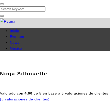
Search
Inicio
Eventos
News
Música
Ninja Silhouette
35,00
€
Valorado con
4.00
de 5 en base a
5
valoraciones de clientes
(
5
valoraciones de clientes)
Pellentesque habitant morbi tristique senectus et netus et