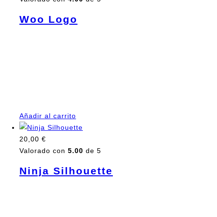
Woo Logo
Pellentesque habitant morbi tristique senectus et netus
et malesuada fames ac turpis egestas. Vestibulum
tortor quam, feugiat vitae, ultricies eget, tempor sit
amet, ante. Donec eu libero sit amet quam egestas
semper. Aenean ultricies mi vitae est. Mauris placerat
eleifend leo.
Añadir al carrito
20,00
€
Valorado con
5.00
de 5
Ninja Silhouette
Pellentesque habitant morbi tristique senectus et netus
et malesuada fames ac turpis egestas. Vestibulum
tortor quam, feugiat vitae, ultricies eget, tempor sit