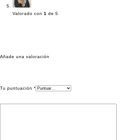
Valorado con
1
de 5
Maria
–
junio 7, 2013
This only gets 1 star because I don’t have this yet. I
want it now!
Añade una valoración
Tu dirección de correo electrónico no será publicada.
Los
campos obligatorios están marcados con
*
Tu puntuación
*
Tu valoración
*