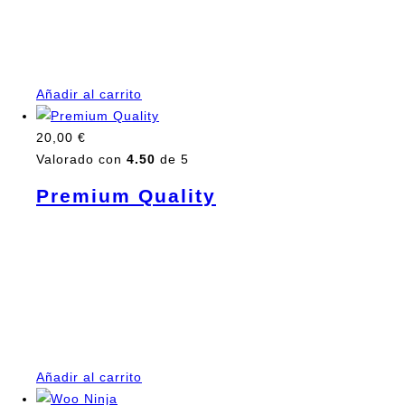
amet, ante. Donec eu libero sit amet quam egestas
semper. Aenean ultricies mi vitae est. Mauris placerat
eleifend leo.
Añadir al carrito
20,00
€
Valorado con
4.50
de 5
Premium Quality
Pellentesque habitant morbi tristique senectus et netus
et malesuada fames ac turpis egestas. Vestibulum
tortor quam, feugiat vitae, ultricies eget, tempor sit
amet, ante. Donec eu libero sit amet quam egestas
semper. Aenean ultricies mi vitae est. Mauris placerat
eleifend leo.
Añadir al carrito